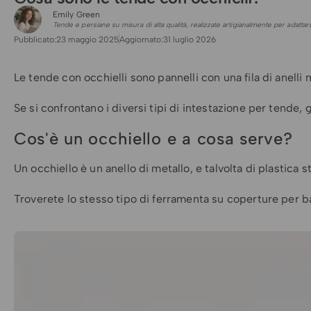
Guida
all'installazione
Emily Green
Tende e persiane su misura di alta qualità, realizzate artigianalmente per adattars
delle vele
Pubblicato:
23 maggio 2025
Aggiornato:
31 luglio 2026
ombreggianti
Le tende con occhielli sono pannelli con una fila di anell
Se si confrontano i diversi tipi di intestazione per tende,
Cos'è un occhiello e a cosa serve?
Un occhiello è un anello di metallo, e talvolta di plastica 
Troverete lo stesso tipo di ferramenta su coperture per ba