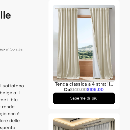
lle
si al tuo stile.
Tenda classica a 4 strati in
al sottotono
velluto pesante,
Prezzo
Da
Prezzo
$140.00
$105.00
beige o il
insonorizzata, termica e
di
normale
oscurante al 100%, su
Saperne di più
me il blu
vendita
misura.
he rende
igio non è
lore delle
 spento