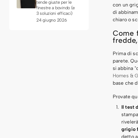
tende giuste per le
con un grig
finestre a bovindo (e
di abbinam
3 soluzioni efficaci)
chiaro o sc
24 giugno 2026
Come fa
fredde
Prima di sc
parete. Qu
si abbina 
Homes & G
base che de
Provate que
Il test 
stampan
riveler
grigio 
detto a