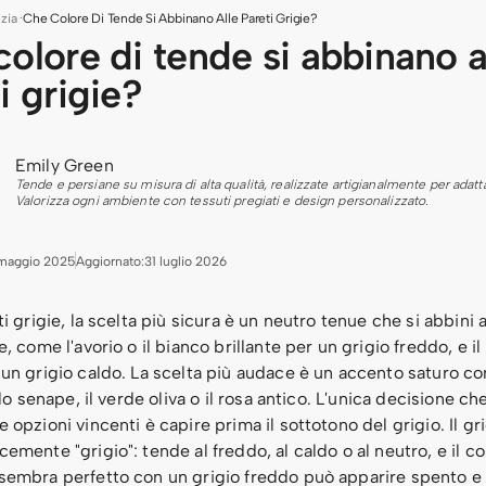
izia
·
Che Colore Di Tende Si Abbinano Alle Pareti Grigie?
olore di tende si abbinano a
i grigie?
Emily Green
Tende e persiane su misura di alta qualità, realizzate artigianalmente per adattar
Valorizza ogni ambiente con tessuti pregiati e design personalizzato.
maggio 2025
Aggiornato:
31 luglio 2026
ti grigie, la scelta più sicura è un neutro tenue che si abbini 
e, come l'avorio o il bianco brillante per un grigio freddo, e il 
un grigio caldo. La scelta più audace è un accento saturo co
allo senape, il verde oliva o il rosa antico. L'unica decisione c
 opzioni vincenti è capire prima il sottotono del grigio. Il gr
emente "grigio": tende al freddo, al caldo o al neutro, e il co
sembra perfetto con un grigio freddo può apparire spento e