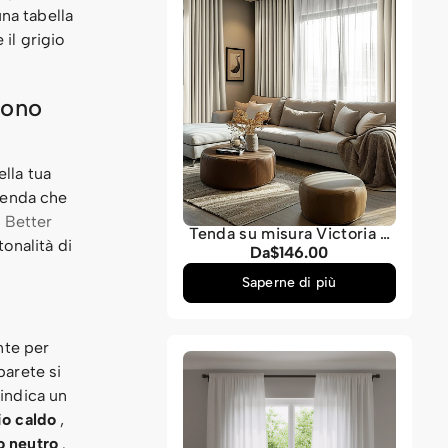
una tabella
il grigio
sono
ella tua
tenda che
a Better
Tenda su misura Victoria a
tonalità di
4 strati, pesante,
Da
$146.00
Prezzo
insonorizzata, termica,
normale
oscurante al 100%,
Saperne di più
certificata OEKO-TEX.
nte per
parete si
 indica un
io caldo
,
o neutro
.