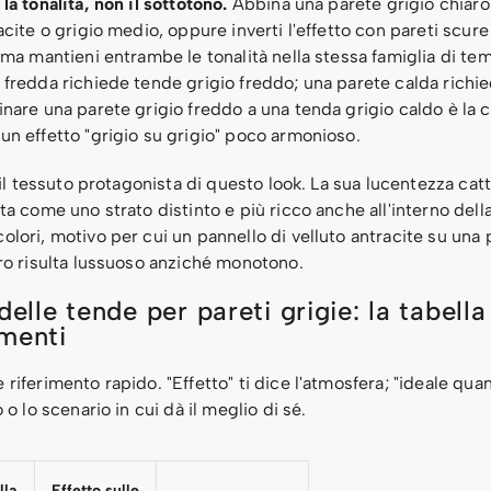
la tonalità, non il sottotono.
Abbina una parete grigio chiaro
acite o grigio medio, oppure inverti l'effetto con pareti scur
 ma mantieni entrambe le tonalità nella stessa famiglia di te
fredda richiede tende grigio freddo; una parete calda richie
nare una parete grigio freddo a una tenda grigio caldo è la 
un effetto "grigio su grigio" poco armonioso.
è il tessuto protagonista di questo look. La sua lucentezza catt
ta come uno strato distinto e più ricco anche all'interno dell
lori, motivo per cui un pannello di velluto antracite su una 
aro risulta lussuoso anziché monotono.
delle tende per pareti grigie: la tabella
menti
riferimento rapido. "Effetto" ti dice l'atmosfera; "ideale quan
 o lo scenario in cui dà il meglio di sé.
lla
Effetto sulle