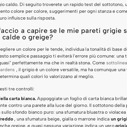
io caldo. Di seguito troverete un rapido test del sottotono, 
ento colore per colore, suggerimenti per ogni stanza e come 
uro influisce sulla risposta.
ccio a capire se le mie pareti grigie 
, calde o greige?
egliere un colore per le tende, individua la tonalità di base d
esto semplice passaggio ti eviterà l'errore più comune: una 
"quasi" perfettamente ma che in realtà stona. Come
sottoline
ardens
, il grigio è un colore versatile, ma ha comunque una 
termina quali colori lo valorizzano al meglio.
sti tre controlli:
della carta bianca.
Appoggiate un foglio di carta bianca brilla
te contro una parete alla luce del giorno. Il sottotono della 
à sullo sfondo bianco puro: una sfumatura bluastra o violacea
freddo
, una sfumatura beige, gialla o marrone indica
un grig
nche greige, e quasi nessuna variazione indica un vero
grigi