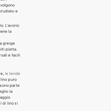
svolgono
studiato e
do. L'avorio
iene la
a greige
lti piatta.
li e facili
re,
le tende
lino puro
 sono parte
glio la
vaggio
 di lino si