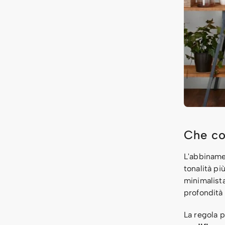
Che cos
L'abbiname
tonalità pi
minimalista
profondità
La regola 