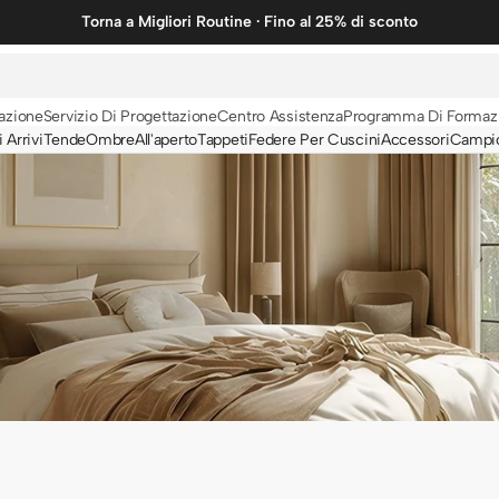
Torna a Migliori Routine · Fino al 25% di sconto
zazione
Servizio Di Progettazione
Centro Assistenza
Programma Di Formazi
 Arrivi
Tende
Ombre
All'aperto
Tappeti
Federe Per Cuscini
Accessori
Campi
Biancheria
Solido
Velluto
A strisce
Cotone
Stampa a caldo
Sintetico
Fantasia
Lana
Tende di design