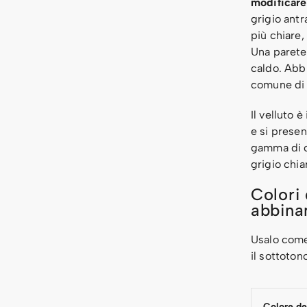
modificare 
grigio antr
più chiare,
Una parete 
caldo. Abbi
comune di 
Il velluto 
e si presen
gamma di co
grigio chi
Colori 
abbina
Usalo come 
il sottotono
Colore de