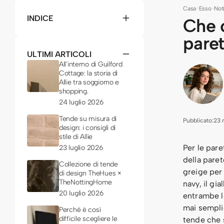
Casa
·
Esso
·
Not
INDICE
Che c
paret
ULTIMI ARTICOLI
All'interno di Guilford
Cottage: la storia di
Allie tra soggiorno e
shopping.
24 luglio 2026
Tende su misura di
Pubblicato:
23 
design: i consigli di
stile di Allie
Per le pare
23 luglio 2026
della paret
Collezione di tende
greige per 
di design TheHues ×
TheNottingHome
navy, il gi
20 luglio 2026
entrambe le
mai semplic
Perché è così
difficile scegliere le
tende che 