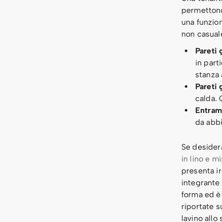
permettono
una funzio
non casual
Pareti 
in part
stanza 
Pareti 
calda. 
Entramb
da abbi
Se desider
in lino e mi
presenta i
integrante 
forma ed è 
riportate s
lavino allo