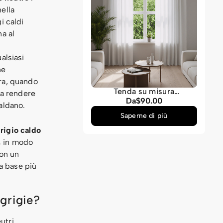
nella
i caldi
na al
.
alsiasi
ne
era, quando
Tenda su misura
 a rendere
trasparente effetto lino in
Da
$90.00
Prezzo
caldano.
filato
normale
Saperne di più
grigio caldo
,
in modo
con un
la base più
 grigie?
utri