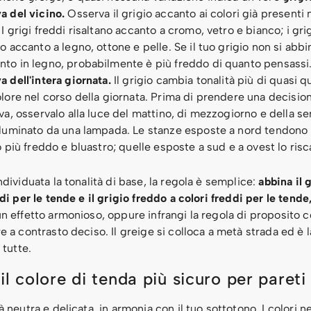
a del vicino.
Osserva il grigio accanto ai colori già presenti 
 I grigi freddi risaltano accanto a cromo, vetro e bianco; i grig
no accanto a legno, ottone e pelle. Se il tuo grigio non si abbi
to in legno, probabilmente è più freddo di quanto pensassi
a dell'intera giornata.
Il grigio cambia tonalità più di quasi qu
olore nel corso della giornata. Prima di prendere una decisio
iva, osservalo alla luce del mattino, di mezzogiorno e della s
lluminato da una lampada. Le stanze esposte a nord tendono
io più freddo e bluastro; quelle esposte a sud e a ovest lo ris
ndividuata la tonalità di base, la regola è semplice:
abbina il 
ldi per le tende e il grigio freddo a colori freddi per le tende
n effetto armonioso, oppure infrangi la regola di proposito 
e a contrasto deciso. Il greige si colloca a metà strada ed è 
 tutte.
il colore di tenda più sicuro per pareti
à neutra e delicata, in armonia con il tuo sottotono. I colori ne