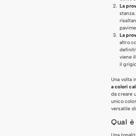
La prov
stanza.
risalta
pavimen
La prov
altro c
definit
viene i
il grig
Una volta i
a colori ca
da creare u
unico color
versatile di
Qual è 
Una tonalit