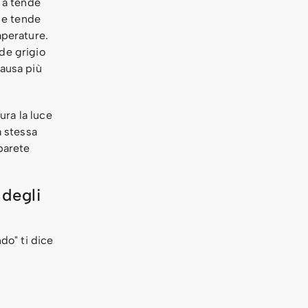
 a tende
e e tende
mperature.
de grigio
causa più
ura la luce
a stessa
parete
 degli
do" ti dice