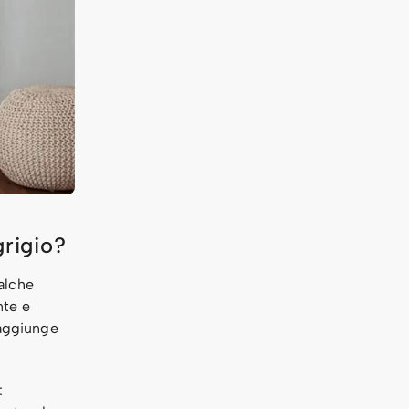
grigio?
alche
nte e
 aggiunge
: