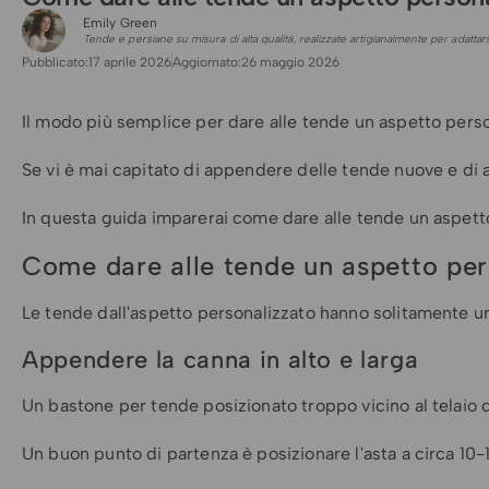
Guida
all'installazione
Emily Green
Tende e persiane su misura di alta qualità, realizzate artigianalmente per adattars
delle vele
Pubblicato:
17 aprile 2026
Aggiornato:
26 maggio 2026
ombreggianti
Il modo più semplice per dare alle tende un aspetto personal
Se vi è mai capitato di appendere delle tende nuove e di 
In questa guida imparerai come dare alle tende un aspetto 
Come dare alle tende un aspetto pers
Le tende dall'aspetto personalizzato hanno solitamente un
Appendere la canna in alto e larga
Un bastone per tende posizionato troppo vicino al telaio del
Un buon punto di partenza è posizionare l'asta a circa 10-15